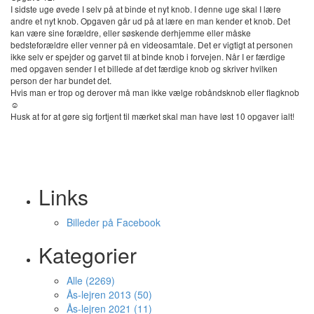
I sidste uge øvede I selv på at binde et nyt knob. I denne uge skal I lære
andre et nyt knob. Opgaven går ud på at lære en man kender et knob. Det
kan være sine forældre, eller søskende derhjemme eller måske
bedsteforældre eller venner på en videosamtale. Det er vigtigt at personen
ikke selv er spejder og garvet til at binde knob i forvejen. Når I er færdige
med opgaven sender I et billede af det færdige knob og skriver hvilken
person der har bundet det.
Hvis man er trop og derover må man ikke vælge robåndsknob eller flagknob
☺️
Husk at for at gøre sig fortjent til mærket skal man have løst 10 opgaver ialt!
Links
Billeder på Facebook
Kategorier
Alle (2269)
Ås-lejren 2013 (50)
Ås-lejren 2021 (11)