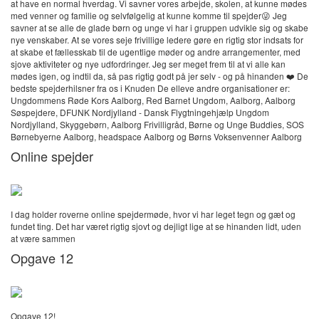
at have en normal hverdag. Vi savner vores arbejde, skolen, at kunne mødes
med venner og familie og selvfølgelig at kunne komme til spejder😜 Jeg
savner at se alle de glade børn og unge vi har i gruppen udvikle sig og skabe
nye venskaber. At se vores seje frivillige ledere gøre en rigtig stor indsats for
at skabe et fællesskab til de ugentlige møder og andre arrangementer, med
sjove aktiviteter og nye udfordringer. Jeg ser meget frem til at vi alle kan
mødes igen, og indtil da, så pas rigtig godt på jer selv - og på hinanden ❤️ De
bedste spejderhilsner fra os i Knuden De elleve andre organisationer er:
Ungdommens Røde Kors Aalborg, Red Barnet Ungdom, Aalborg, Aalborg
Søspejdere, DFUNK Nordjylland - Dansk Flygtningehjælp Ungdom
Nordjylland, Skyggebørn, Aalborg Frivilligråd, Børne og Unge Buddies, SOS
Børnebyerne Aalborg, headspace Aalborg og Børns Voksenvenner Aalborg
Online spejder
I dag holder roverne online spejdermøde, hvor vi har leget tegn og gæt og
fundet ting. Det har været rigtig sjovt og dejligt lige at se hinanden lidt, uden
at være sammen
Opgave 12
Opgave 12!