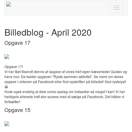
Toggle
navigati
Billedblog - April 2020
Opgave 17
Opgave 17!
Vi har fået tilsendt denne af opgave af vores helt egen bæverleder Gustav og
hans mor. De kalder opgaven "Ryste-sammen aktivitet". Se mere om deres
opgave i videoen på Facebook eller find opskriften på billedet! God rystelyst!
😀
Husk også endelig at dele vores opslag om lodsedler så meget I kan! Vi har
heldigvis allerede haft stor sucess med at sælge på Facebook. Det håber vi
fortsætter!
Opgave 15