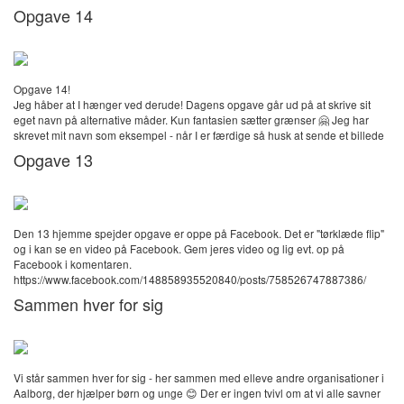
Opgave 14
Opgave 14!
Jeg håber at I hænger ved derude! Dagens opgave går ud på at skrive sit
eget navn på alternative måder. Kun fantasien sætter grænser 🤗 Jeg har
skrevet mit navn som eksempel - når I er færdige så husk at sende et billede
Opgave 13
Den 13 hjemme spejder opgave er oppe på Facebook. Det er "tørklæde flip"
og i kan se en video på Facebook. Gem jeres video og lig evt. op på
Facebook i komentaren.
https://www.facebook.com/148858935520840/posts/758526747887386/
Sammen hver for sig
Vi står sammen hver for sig - her sammen med elleve andre organisationer i
Aalborg, der hjælper børn og unge 😊 Der er ingen tvivl om at vi alle savner