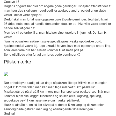
Opgave 15!
Dagens opgave handler om at gøre gode gerninger. I spejderløftet står der at
man hver dag skal gøre noget godt for at glæde andre, og det er en vigtig
værdi i det at være spejder.
Derfor skal man for at løse opgaven gøre 2 gode gerninger. Jeg hjalp fx min
95 årige nabo med at handle den anden dag, for det ikke ville være smart for
hende selv at gøre det.
Men jeg vil opfordre til at man hjælper sine forældre i hjemmet. Det kan fx
være:
Tømme opvaskemaskinen, støvsuge, slå græs, vaske op, dække bord,
hjælpe med at vaske tøj, luge ukrudt i haven, lave mad og mange andre ting,
som jeres forældre helt sikkert kommer til at sætte pris på!
Send et billede eller fortæl om jeres gode gerninger 😊
Påskemærke
Der er heldigvis stadig et par dage af påsken tilbage 🐰Hvis man mangler
noget at fordrive tiden med kan man tage mærket "5 km påsketur"
Mærket går ud på at gå 5 km imens man transporterer et ukogt æg. Når man
kommer hjem skal ægget tilberedes og spises (eks. kogt æg, spejlæg,
æggekage osv.) I kan læse mere om mærket på linket.
Husk at afmåle ruten så I er sikre på at den er 5 km lang og dokumenter
samtidig både gåturen med æg og efterfølgende tilberedningen :)
God tur!