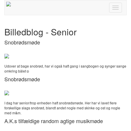
Toggle
navigati
Billedblog - Senior
Snobrødsmøde
Udover at bage snobrød, har vi også haft gang i sangbogen og synger sange
omkring bålet☺️
Snobrødsmøde
I dag har senior/trop enheden haft snobrødsmøde. Her har vi lavet flere
forskellige slags snobrød, blandt andet nogle med skinke og ost og nogle
med m&m.
A.K.s tilfældige random agtige musikmøde