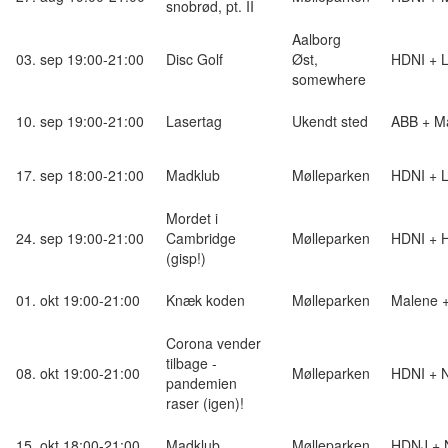
snobrød, pt. II
Aalborg
03. sep 19:00-21:00
Disc Golf
Øst,
HDNI + L
somewhere
10. sep 19:00-21:00
Lasertag
Ukendt sted
ABB + M
17. sep 18:00-21:00
Madklub
Mølleparken
HDNI + L
Mordet i
24. sep 19:00-21:00
Cambridge
Mølleparken
HDNI + 
(gisp!)
01. okt 19:00-21:00
Knæk koden
Mølleparken
Malene +
Corona vender
tilbage -
08. okt 19:00-21:00
Mølleparken
HDNI + 
pandemien
raser (igen)!
15. okt 18:00-21:00
Madklub
Mølleparken
HDNJ + 