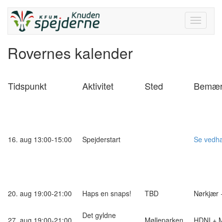
Toggle
navigati
Rovernes kalender
Tidspunkt
Aktivitet
Sted
Bemær
16. aug 13:00-15:00
Spejderstart
Se vedhæ
20. aug 19:00-21:00
Haps en snaps!
TBD
Nørkjær 
Det gyldne
27. aug 19:00-21:00
Mølleparken
HDNI + 