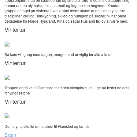
tropsspejderne på en spændende og farefuld færd, med alle deltagere i højt
humør er den olympiske ild nu tændt og legene kan begynde. Knuden
gruppe er taget på vintertur hvor vi skal dyste blandt andet i de olympiske
discipliner, curling, skiskydning, skiløb og hurtigløb på skøjter. Vi har både
deltagelse fra Norge, Tyskland, Kina og sågar Rusland fik lov at være med.
Vintertur
Så kom vi i gang med dagen, morgenmad er vigtig for alle atleter.
Vintertur
Troppen er på vej til Flamsted med den olympiske ild. Lige nu tester de dæk
for Bridgestone
Vintertur
Den olympiske ild er nu båret til Flamsted og tændt
Side 1