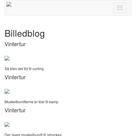
Toggle
navigati
Billedblog
Vintertur
Så blev det tid til curling
Vintertur
Muskelbundterne er klar til kamp
Vintertur
Der laves muskelbundt til ishockey