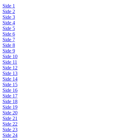
Side 1
Side 2
Side 3
Side 4
Side 5
Side 6
Side 7
Side 8
Side 9
Side 10
Side 11
Side 12
Side 13
Side 14
Side 15
Side 16
Side 17
Side 18
Side 19
Side 20
Side 21
Side 22
Side 23
Side 24