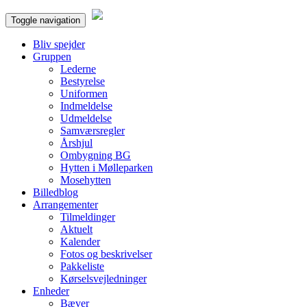
Toggle navigation
Bliv spejder
Gruppen
Lederne
Bestyrelse
Uniformen
Indmeldelse
Udmeldelse
Samværsregler
Årshjul
Ombygning BG
Hytten i Mølleparken
Mosehytten
Billedblog
Arrangementer
Tilmeldinger
Aktuelt
Kalender
Fotos og beskrivelser
Pakkeliste
Kørselsvejledninger
Enheder
Bæver