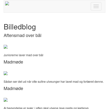
Toggle
navigati
Billedblog
Aftensmad over bål
Juniorerne laver mad over bål
Madmøde
Sådan ser det ud når otte sultne ulveunger har lavet mad og fortæret denne.
Madmøde
Al begyndelse er svær, i aften skal ulvene lave pasta og kødsovs.