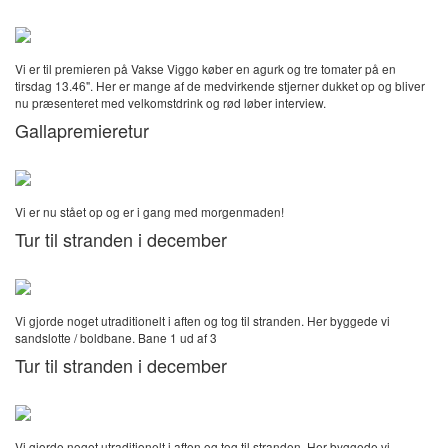
Vi er til premieren på Vakse Viggo køber en agurk og tre tomater på en
tirsdag 13.46". Her er mange af de medvirkende stjerner dukket op og bliver
nu præsenteret med velkomstdrink og rød løber interview.
Gallapremieretur
Vi er nu stået op og er i gang med morgenmaden!
Tur til stranden i december
Vi gjorde noget utraditionelt i aften og tog til stranden. Her byggede vi
sandslotte / boldbane. Bane 1 ud af 3
Tur til stranden i december
Vi gjorde noget utraditionelt i aften og tog til stranden. Her byggede vi