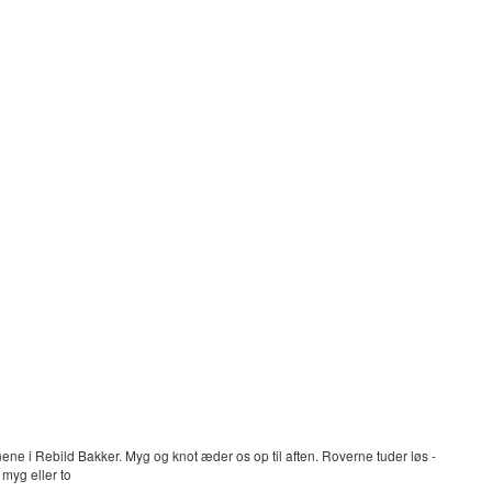
e i Rebild Bakker. Myg og knot æder os op til aften. Roverne tuder løs -
 myg eller to