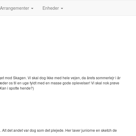
Arrangementer
Enheder
oget mod Skagen. Vi skal dog ikke med hele vejen, da årets sommerlejr i år
glæder os til en uge fyldt med en masse gode oplevelser! Vi skal nok prøve
 Kan i spotte hende?)
l. Alt det andet var dog som det plejede. Her laver juniorne en sketch de