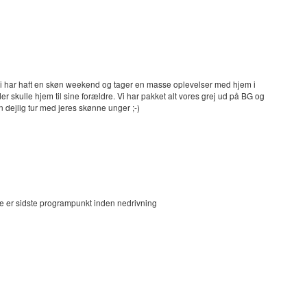
Vi har haft en skøn weekend og tager en masse oplevelser med hjem i
der skulle hjem til sine forældre. Vi har pakket alt vores grej ud på BG og
 en dejlig tur med jeres skønne unger ;-)
tte er sidste programpunkt inden nedrivning