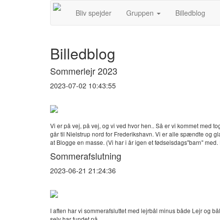
Bliv spejder
Gruppen
Billedblog
Billedblog
Sommerlejr 2023
2023-07-02 10:43:55
Vi er på vej, på vej, og vi ved hvor hen.. Så er vi kommet med t
går til Nielstrup nord for Frederikshavn. Vi er alle spændte og 
at Blogge en masse. (Vi har i år igen et fødselsdags"barn" med.
Sommerafslutning
2023-06-21 21:24:36
I aften har vi sommerafsluttet med lejrbål minus både Lejr og bå
selv har fundet på.